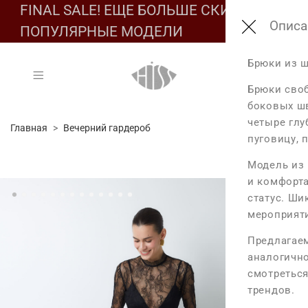
FINAL SALE! ЕЩЕ БОЛЬШЕ СКИДОК НА
Подбе
Обмер
Соста
Описа
ПОПУЛЯРНЫЕ МОДЕЛИ
Состав:
Брюки из ш
Таб
Таб
Основа: 83% в
Брюки своб
боковых шв
Обмеры из
Разм
четыре глу
Главная
Вечерний гардероб
Уход за издел
Размер XS
пуговицу, 
- Ручная стирк
XS
Длина изде
Модель из 
S
- Не отбелива
и комфорта
Длина по в
M
статус. Ши
- Барабанная
L
Максимальн
мероприят
- Разглажива
Максимальн
Предлагаем
- Сухая чистк
аналогично
смотреться
Размер S
трендов.
Длина изде