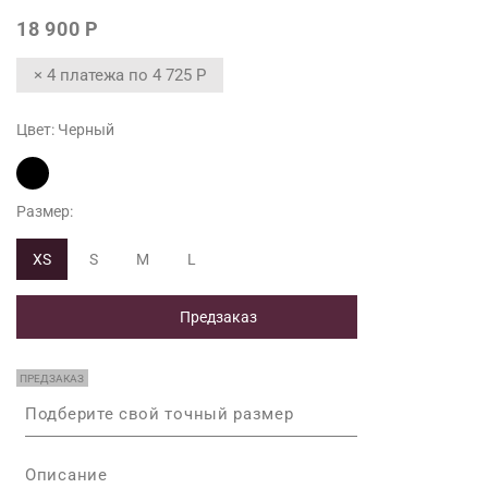
Длина по в
18 900 Р
Максимальн
× 4 платежа по
4 725 Р
Максимальн
Цвет:
Черный
*Допустимы 
поведения 
Размер:
XS
S
M
L
Предзаказ
ПРЕДЗАКАЗ
Подберите свой точный размер
Описание