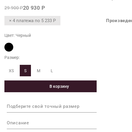
20 930 Р
29 900 Р
Размер L
Произведен
× 4 платежа по
5 233 Р
Длина изде
Длина рука
Цвет:
Черный
Максимальн
Максималь
Размер:
Максимальн
XS
S
M
L
*Допустимы 
В корзину
поведения 
Подберите свой точный размер
Описание