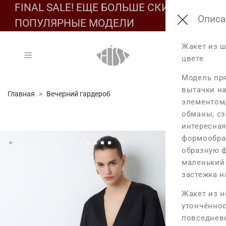
FINAL SALE! ЕЩЕ БОЛЬШЕ СКИДОК НА
Подбе
Обмер
Соста
Описа
ПОПУЛЯРНЫЕ МОДЕЛИ
Состав:
Жакет из ш
Таб
Таб
цвете
Основа: 83% в
Подклад: 100%
Модель пря
Обмеры из
Разм
вытачки н
Главная
Вечерний гардероб
Размер XS
элементом,
Уход за издел
XS
обманы, сз
Длина изде
интересная
S
- Не стирать
Длина рука
формообра
M
- Не отбелива
образную ф
L
Максимальн
маленький 
- Барабанная
Максималь
застежка н
- Температура 
Максимальн
Жакет из н
- Сухая чистк
утончённос
повседневн
Размер S