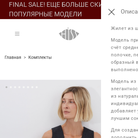
FINAL SALE! ЕЩЕ БОЛЬШЕ СКИДОК НА
Подбе
Обмер
Соста
Описа
ПОПУЛЯРНЫЕ МОДЕЛИ
Состав:
Жилет из ш
Таб
Таб
Основа: 100% 
Модель при
Подклад: 100%
счёт средн
Обмеры из
Разм
полочке, п
Главная
Комплекты
Размер XS
образный в
Уход за издел
XS
выполнено
Длина изде
S
- Не стирать
Модель из
Максимальн
M
элегантнос
- Не отбелива
L
из натурал
- Барабанная
индивидуа
Размер S
добавляет 
- Температура 
Длина изде
лучшим со
- Сухая чистк
Максимальн
Для создан
дополнить