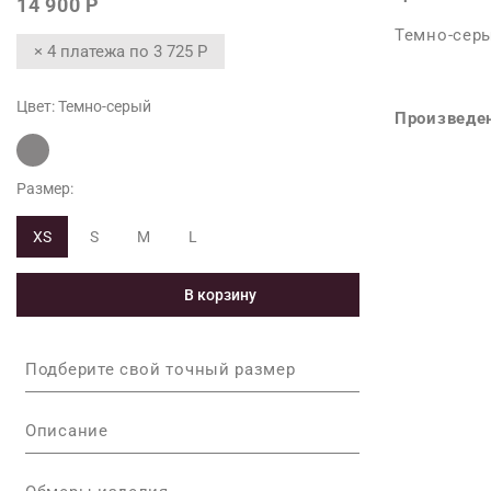
14 900 Р
Темно-сер
× 4 платежа по
3 725 Р
Цвет:
Темно-серый
Произведен
Размер:
XS
S
M
L
В корзину
Подберите свой точный размер
Описание