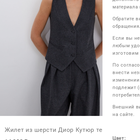
материала 
Размер M
Обратите в
Длина изде
обращения
Максимальн
Если вы не
любым удо
изготовим 
Размер L
По соглас
Длина изде
внести нез
Максимальн
изменении 
подлежит (
потребител
*Допустимы 
поведения 
Внешний ви
на сайте.
Параметры м
рост - 171 
Жилет из шерсти Диор Кутюр темно-серый
Цвет: