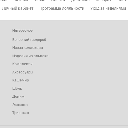
Личный кабинет
Программа лояльности
Уход за изделиями
Интересное
Вечерний гардероб
Новая коллекция
Изделия из альпаки
Комплекты
Аксессуары
Кашемир
Шёлк
Деним
Экокожа
Трикотаж