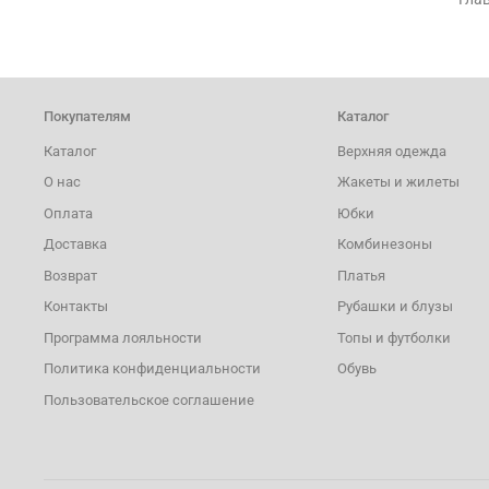
Покупателям
Каталог
Каталог
Верхняя одежда
О нас
Жакеты и жилеты
Оплата
Юбки
Доставка
Комбинезоны
Возврат
Платья
Контакты
Рубашки и блузы
Программа лояльности
Топы и футболки
Политика конфиденциальности
Обувь
Пользовательское соглашение