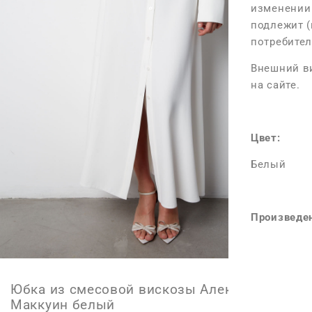
изменении 
Максимальн
подлежит (
потребител
Внешний ви
Размер M
на сайте.
Длина изде
Максималь
Цвет:
Максимальн
Белый
Размер L
Произведен
Длина изде
Максималь
Максимальн
Юбка из смесовой вискозы Александр
Маккуин белый