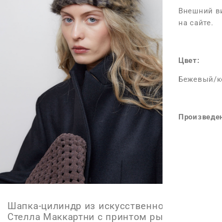
Внешний ви
на сайте.
Цвет:
Бежевый/к
Произведен
Шапка-цилиндр из искусственного меха
Стелла Маккартни с принтом рысь