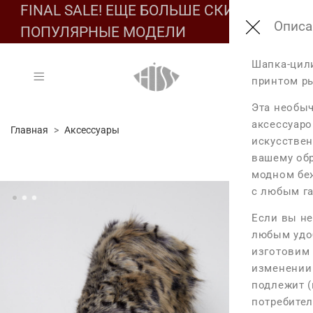
FINAL SALE! ЕЩЕ БОЛЬШЕ СКИДОК НА
Подбе
Обмер
Соста
Описа
ПОПУЛЯРНЫЕ МОДЕЛИ
Состав:
Шапка-цили
Таб
Таб
принтом р
Основа: 100% 
Подклад: 100%
Эта необы
Обмеры из
Разм
аксессуаро
Главная
Аксессуары
Размер One
искусствен
Уход за издел
XS
вашему обр
Диаметр из
модном беж
S
- Не стирать
Высота изд
с любым г
M
- Не отбелива
L
Если вы не
- Барабанная
любым удо
*Допустимы 
изготовим 
поведения 
- Температура 
изменении 
- Сухая чистк
подлежит (
потребител