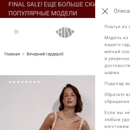
FINAL SALE! ЕЩЕ БОЛЬШЕ СКИДОК НА
Подбе
Обмер
Соста
Описа
ПОПУЛЯРНЫЕ МОДЕЛИ
Состав:
Платье из 
Таб
Таб
Основа: 80% х
Модель из
Подклад: 100
вашего гар
Обмеры из
Разм
мягкий хло
Главная
Вечерний гардероб
Размер XS
и уверенно
Уход за издел
XS
достоинств
Длина изде
шарма.
S
- Бережная ру
Максимальн
M
Подклад мо
- Не отбелива
L
Максимальн
Обратите в
- Барабанная
Максимальн
обращения
- Температура 
Если вы не
- Сухая чистк
Размер S
любым удо
изготовим 
Длина изде