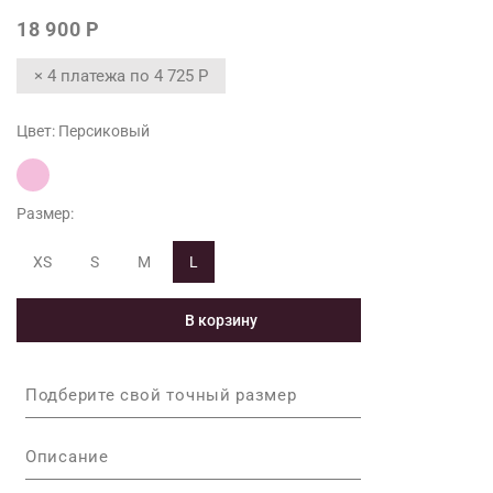
Максимальн
18 900 Р
Максимальн
× 4 платежа по
4 725 Р
Максимальн
Цвет:
Персиковый
*Допустимы 
поведения 
Размер:
XS
S
M
L
В корзину
Подберите свой точный размер
Описание