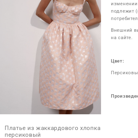
изменении 
Максимальн
подлежит (
потребител
Максимальн
Внешний ви
Максимальн
на сайте.
Размер M
Цвет:
Длина изде
Персиков
Максимальн
Максимальн
Произведен
Максимальн
Размер L
Платье из жаккардового хлопка
Длина изде
персиковый