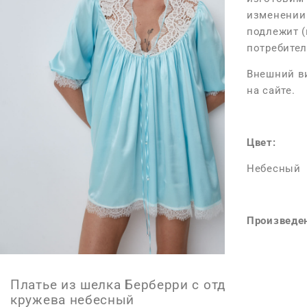
изменении 
Размер M-L
подлежит (
Длина изде
потребител
Длина изде
Внешний ви
на сайте.
Длина рука
Максимальн
Цвет:
Максимальн
Максимальн
Небесный
*Допустимы 
Произведен
поведения 
Платье из шелка Берберри с отделкой из
кружева небесный