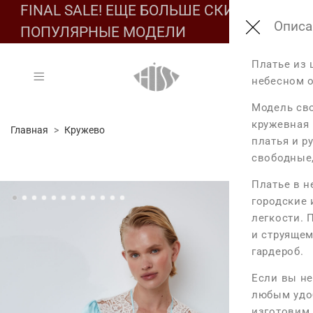
FINAL SALE! ЕЩЕ БОЛЬШЕ СКИДОК НА
Подбе
Обмер
Соста
Описа
ПОПУЛЯРНЫЕ МОДЕЛИ
Состав:
Платье из 
Таб
Таб
небесном о
Основа: 100%
Модель сво
Обмеры из
Разм
кружевная 
Главная
Кружево
Уход за издел
Размер XS-
платья и р
- Бережная ру
XS
свободные,
Длина изде
S
- Не отбелива
Платье в н
Длина изде
M
городские 
- Барабанная
L
Длина рука
легкости. 
- Температура 
и струящем
Максимальн
гардероб.
- Сухая чистк
Максимальн
Если вы не
Максимальн
любым удо
изготовим 