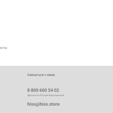
акты
Связаться с нами
8 800 600 54 02
Звонок по России бесплатный
hiss@hiss.store